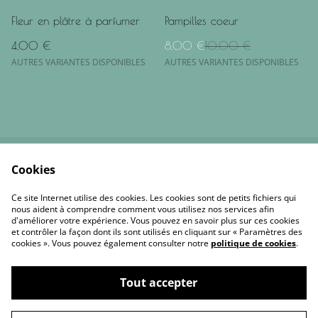
%
Fleur en plâtre à parfumer
Pampilles coeur
4,00 €
8,00 €
10,00 €
AUTRES VARIANTES DISPONIBLES
AUTRES VARIANTES DISPONIBLES
Cookies
Contactez-moi
Conditions
Politique de
Politique de cookies
Ce site Internet utilise des cookies. Les cookies sont de petits fichiers qui
confidentialité
nous aident à comprendre comment vous utilisez nos services afin
d'améliorer votre expérience. Vous pouvez en savoir plus sur ces cookies
et contrôler la façon dont ils sont utilisés en cliquant sur « Paramètres des
cookies ». Vous pouvez également consulter notre
politique de cookies
.
Tout accepter
©
2026
Joan Home Création