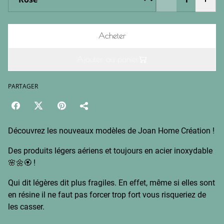
Acheter
Ajouter au panier
PARTAGER
Découvrez les nouveaux modèles de Joan Home Création !
Des produits légers aériens et toujours en acier inoxydable
🌸🌼🏵️ !
Qui dit légères dit plus fragiles. En effet, même si elles sont
en résine il ne faut pas forcer trop fort vous risqueriez de
les casser.