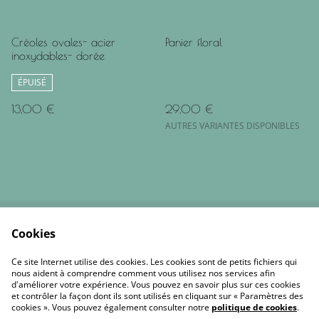
Créoles ovales- acier
Panier floral
inoxydables- dorée
ÉPUISÉ
13,00 €
29,00 €
AUTRES VARIANTES DISPONIBLES
Cookies
Contactez-moi
Conditions
Politique de
Politique de cookies
Ce site Internet utilise des cookies. Les cookies sont de petits fichiers qui
confidentialité
nous aident à comprendre comment vous utilisez nos services afin
d'améliorer votre expérience. Vous pouvez en savoir plus sur ces cookies
et contrôler la façon dont ils sont utilisés en cliquant sur « Paramètres des
cookies ». Vous pouvez également consulter notre
politique de cookies
.