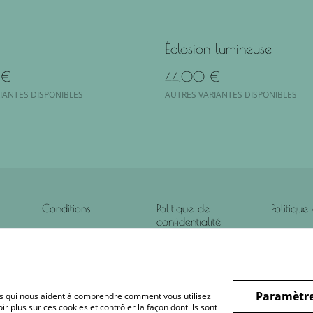
Éclosion lumineuse
 €
44,00 €
IANTES DISPONIBLES
AUTRES VARIANTES DISPONIBLES
Conditions
Politique de
Politique
confidentialité
Paramètre
hiers qui nous aident à comprendre comment vous utilisez
r plus sur ces cookies et contrôler la façon dont ils sont